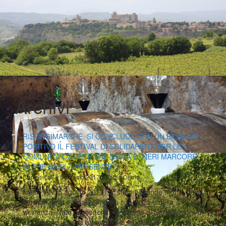
Archivi
RISORGIMARCHE, SI CONCLUDE CON UN BILANCIO
POSITIVO IL FESTIVAL DI SOLIDARIETÀ PER LE
COMUNITÀ COLPITE DAL SISMA DI NERI MARCORÈ:
OLTRE 80MILA PRESENZE
|
|
Comunicati
5 Agosto 2017
Fabio Ciarla
(Jesi - AN, 5 agosto 2017). È stato il grande trionfo della
musica, della solidarietà, della speranza e della
vicinanza. Nato dal concreto desiderio di Neri Marcorè di
aiutare la sua terra attraverso la musica, la