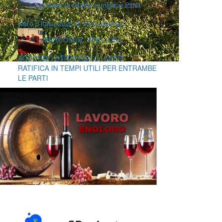
Online la Guida ai migliori Pinot
Nero d’Italia 2026 di Vinodabere.it
MERCOSUR, VINO (UIV):
ACCORDO STRATEGICO, CERTI
RATIFICA IN TEMPI UTILI PER ENTRAMBE
LE PARTI