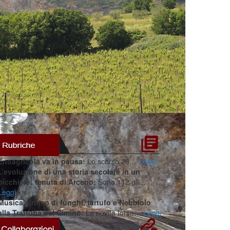
Enoagricola va in pausa:
Lo scorso 28…
Leggi
L’evoluzione di una storia secolare in un
bicchiere: tenuta di Arceno:
Sono 112 gli…
Leggi
Musica a ritmo di funghi, tartufo e Nebbiolo
alla Trattoria del Cimino:
La novità forse…
Leggi