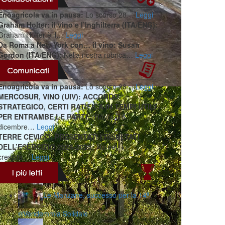
Enoagricola va in pausa:
Lo scorso 28…
Leggi
Graham Holter: il vino e l’Inghilterra (ITA/ENG):
Graham Holter è il…
Leggi
Da Roma a New York con… il vino: Susan
Gordon (ITA/ENG):
Nella nostra rubrica…
Leggi
Enoagricola va in pausa:
Lo scorso 28…
Leggi
MERCOSUR, VINO (UIV): ACCORDO
STRATEGICO, CERTI RATIFICA IN TEMPI UTILI
PER ENTRAMBE LE PARTI:
(Roma, 16
dicembre…
Leggi
TERRE CEVICO: PRESENTATI I RISULTATI
DELL’ESERCIZIO 2024-2025:
Numeri in
crescita…
Leggi
Le Manzane, successo per la 14ª
®️Vendemmia Solidale