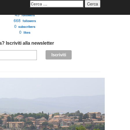
Ricerca
per:
3276
followers
43
followers
668
followers
0
subscribers
0
likes
? Iscriviti alla newsletter