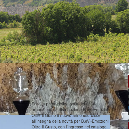
Ecco la prima delle novità del 2018
proposte dalla distribuzione B.eVi-Emozioni
Oltre Il Gusto Il nuovo anno esordisce
all’insegna della novità per B.eVi-Emozioni
Oltre Il Gusto, con l’ingresso nel catalogo