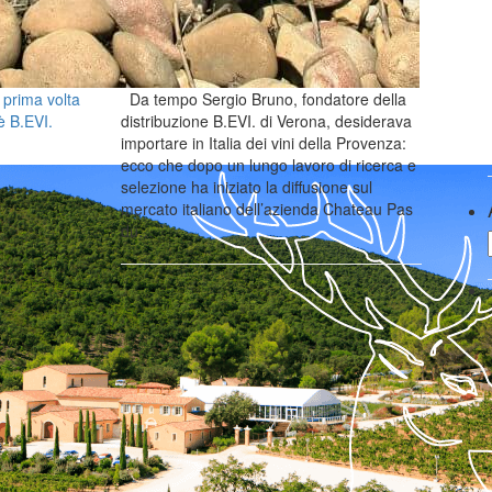
 prima volta
Da tempo Sergio Bruno, fondatore della
 è B.EVI.
distribuzione B.EVI. di Verona, desiderava
importare in Italia dei vini della Provenza:
ecco che dopo un lungo lavoro di ricerca e
selezione ha iniziato la diffusione sul
mercato italiano dell’azienda Chateau Pas
du…