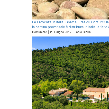
La Provenza in Italia: Chateau Pas du Cerf. Per la
la cantina provenzale è distribuita in Italia, a farlo
|
|
Comunicati
29 Giugno 2017
Fabio Ciarla