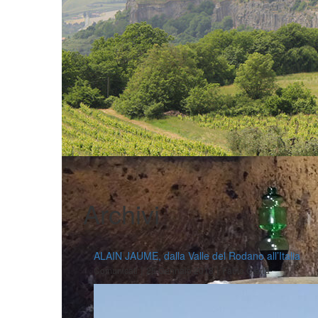
Archivi
ALAIN JAUME, dalla Valle del Rodano all’Italia
|
|
Comunicati
25 Gennaio 2018
Fabio Ciarla