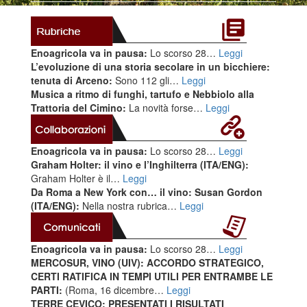
Enoagricola va in pausa:
Lo scorso 28…
Leggi
L’evoluzione di una storia secolare in un bicchiere:
tenuta di Arceno:
Sono 112 gli…
Leggi
Musica a ritmo di funghi, tartufo e Nebbiolo alla
Trattoria del Cimino:
La novità forse…
Leggi
Enoagricola va in pausa:
Lo scorso 28…
Leggi
Graham Holter: il vino e l’Inghilterra (ITA/ENG):
Graham Holter è il…
Leggi
Da Roma a New York con… il vino: Susan Gordon
(ITA/ENG):
Nella nostra rubrica…
Leggi
Enoagricola va in pausa:
Lo scorso 28…
Leggi
MERCOSUR, VINO (UIV): ACCORDO STRATEGICO,
CERTI RATIFICA IN TEMPI UTILI PER ENTRAMBE LE
PARTI:
(Roma, 16 dicembre…
Leggi
TERRE CEVICO: PRESENTATI I RISULTATI