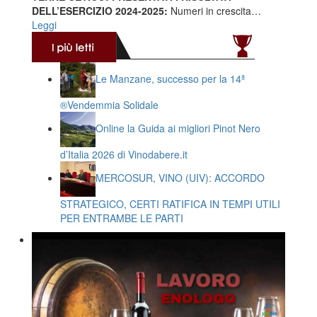
DELL’ESERCIZIO 2024-2025:
Numeri in crescita…
Leggi
Le Manzane, successo per la 14ª
®️Vendemmia Solidale
Online la Guida ai migliori Pinot Nero
d’Italia 2026 di Vinodabere.it
MERCOSUR, VINO (UIV): ACCORDO
STRATEGICO, CERTI RATIFICA IN TEMPI UTILI
PER ENTRAMBE LE PARTI