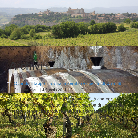
Archivi
Quando il tappo ti rovina la serata (e due litri di Chianti)
|
|
Collaborazioni
4 Agosto 2011
Fabio Ciarla
La premessa, obbligatoria in questi casi, è che per
lavoro mi occupo anche dell'ufficio stampa di un'azienda
statunitense che produce chiusure alternative al
sughero (tappi co-estrusi per l'esattezza). Fatta la
premessa posso andare al dunque, ovvero ad una
serata rovinata…