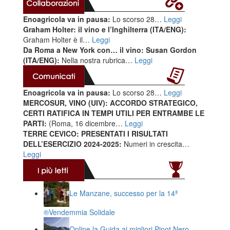
Enoagricola va in pausa:
Lo scorso 28…
Leggi
Graham Holter: il vino e l’Inghilterra (ITA/ENG):
Graham Holter è il…
Leggi
Da Roma a New York con… il vino: Susan Gordon
(ITA/ENG):
Nella nostra rubrica…
Leggi
Enoagricola va in pausa:
Lo scorso 28…
Leggi
MERCOSUR, VINO (UIV): ACCORDO STRATEGICO,
CERTI RATIFICA IN TEMPI UTILI PER ENTRAMBE LE
PARTI:
(Roma, 16 dicembre…
Leggi
TERRE CEVICO: PRESENTATI I RISULTATI
DELL’ESERCIZIO 2024-2025:
Numeri in crescita…
Leggi
Le Manzane, successo per la 14ª
®️Vendemmia Solidale
Online la Guida ai migliori Pinot Nero