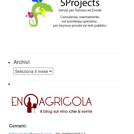
Archivi
Archivi
Contatti:
fabiociarla@gmail.com
+39 3288629514