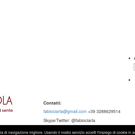
Contatti:
fabiociarla@gmail.com
+39 3288629514
Skype/Twitter: @fabiociarla
nza di navigazione migliore. Usando il nostro servizio accetti l'impiego di cookie in 
© 2016 - Website by
Dexma srl