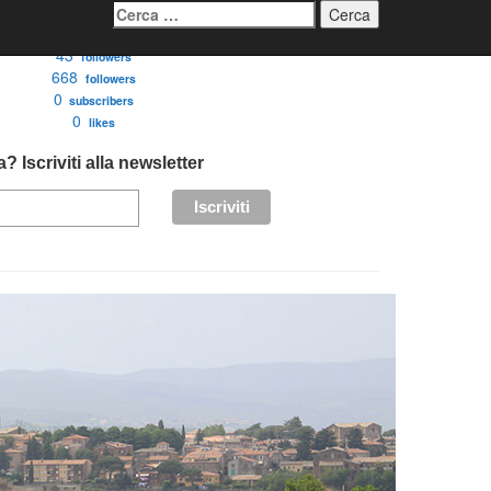
Ricerca
per:
3276
followers
43
followers
668
followers
0
subscribers
0
likes
? Iscriviti alla newsletter