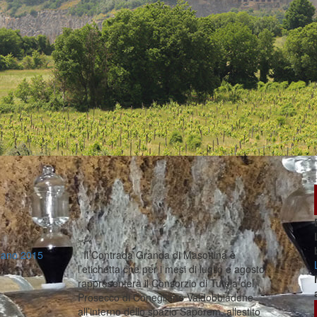
lano 2015
Il Contrada Granda di Masottina è
l’etichetta che per i mesi di luglio e agosto
rappresenterà il Consorzio di Tutela del
Prosecco di Conegliano Valdobbiadene
all’interno dello spazio Sapòrem, allestito