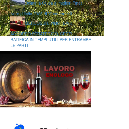
Online la Guida ai migliori Pinot
Nero d’Italia 2026 di Vinodabere.it
MERCOSUR, VINO (UIV):
ACCORDO STRATEGICO, CERTI
RATIFICA IN TEMPI UTILI PER ENTRAMBE
LE PARTI