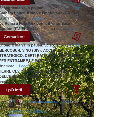
Enoagricola va in pausa:
Lo scorso 28…
Leggi
Graham Holter: il vino e l’Inghilterra (ITA/ENG):
Graham Holter è il…
Leggi
Da Roma a New York con… il vino: Susan
Gordon (ITA/ENG):
Nella nostra rubrica…
Leggi
Enoagricola va in pausa:
Lo scorso 28…
Leggi
MERCOSUR, VINO (UIV): ACCORDO
STRATEGICO, CERTI RATIFICA IN TEMPI UTILI
PER ENTRAMBE LE PARTI:
(Roma, 16
dicembre…
Leggi
TERRE CEVICO: PRESENTATI I RISULTATI
DELL’ESERCIZIO 2024-2025:
Numeri in
crescita…
Leggi
Le Manzane, successo per la 14ª
®️Vendemmia Solidale