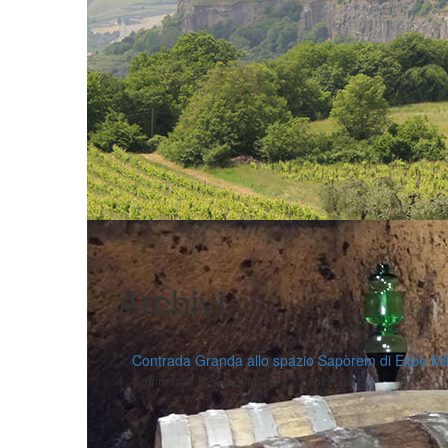
Archivi
Contrada Granda allo spazio Sapòrem di Expo Mi
|
|
Comunicati
24 Luglio 2015
Fabio Ciarla