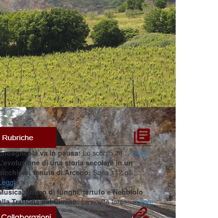
Enoagricola va in pausa:
Lo scorso 28…
Leggi
L’evoluzione di una storia secolare in un
bicchiere: tenuta di Arceno:
Sono 112 gli…
Leggi
Musica a ritmo di funghi, tartufo e Nebbiolo
alla Trattoria del Cimino:
La novità forse…
Leggi