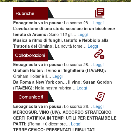
Enoagricola va in pausa:
Lo scorso 28…
Leggi
L’evoluzione di una storia secolare in un bicchiere:
tenuta di Arceno:
Sono 112 gli…
Leggi
Musica a ritmo di funghi, tartufo e Nebbiolo alla
Trattoria del Cimino:
La novità forse…
Leggi
Enoagricola va in pausa:
Lo scorso 28…
Leggi
Graham Holter: il vino e l’Inghilterra (ITA/ENG):
Graham Holter è il…
Leggi
Da Roma a New York con… il vino: Susan Gordon
(ITA/ENG):
Nella nostra rubrica…
Leggi
Enoagricola va in pausa:
Lo scorso 28…
Leggi
MERCOSUR, VINO (UIV): ACCORDO STRATEGICO,
CERTI RATIFICA IN TEMPI UTILI PER ENTRAMBE LE
PARTI:
(Roma, 16 dicembre…
Leggi
TERRE CEVICO: PRESENTATI I RISULTATI