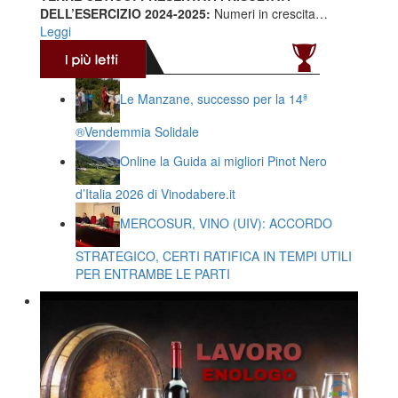
DELL’ESERCIZIO 2024-2025:
Numeri in crescita…
Leggi
Le Manzane, successo per la 14ª
®️Vendemmia Solidale
Online la Guida ai migliori Pinot Nero
d’Italia 2026 di Vinodabere.it
MERCOSUR, VINO (UIV): ACCORDO
STRATEGICO, CERTI RATIFICA IN TEMPI UTILI
PER ENTRAMBE LE PARTI