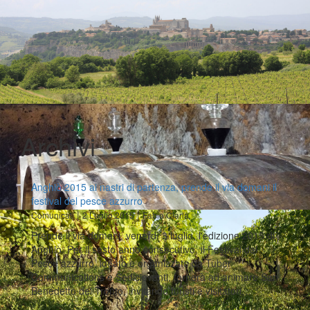
Archivi
Anghiò 2015 ai nastri di partenza, prende il via domani il
festival del pesce azzurro
|
|
Comunicati
2 Luglio 2015
Fabio Ciarla
Prende il via domani, venerdì 3 luglio, l'edizione 2015 di
Anghiò. Per il sesto anno consecutivo, il Festival del
Pesce azzurro, ideato e organizzato da Tuber
Communications e Sedicieventi, tornerà ad animare San
Benedetto del Tronto, invitando turisti e visitatori…