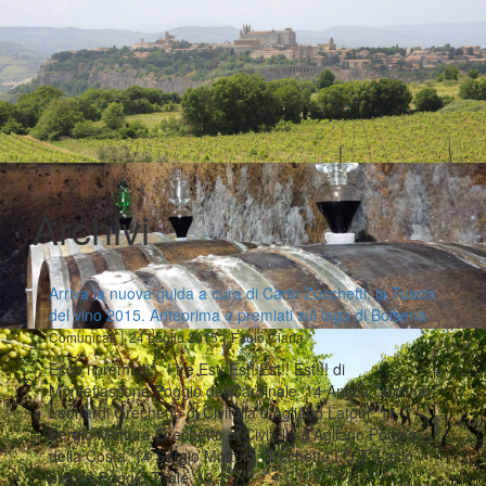
Archivi
Arriva la nuova guida a cura di Carlo Zucchetti: la Tuscia
del vino 2015. Anteprima e premiati sul lago di Bolsena
|
|
Comunicati
24 Luglio 2015
Fabio Ciarla
Ecco i premiati: I tre Est! Est! Est!! Est!!! di
Montefiascone Poggio del Cardinale ‘14 Antica Cantina
Leonardi Grechetto di Civitella d'Agliano Latour ‘11
Sergio Mottura Grechetto di Civitella d'Agliano Poggio
della Costa ‘14 Sergio Mottura Grechetto I.G.T. Lazio
bianco Poggio Triale ‘13…