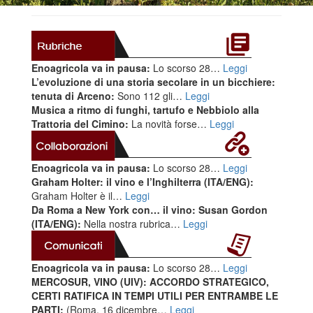
Enoagricola va in pausa:
Lo scorso 28…
Leggi
L’evoluzione di una storia secolare in un bicchiere:
tenuta di Arceno:
Sono 112 gli…
Leggi
Musica a ritmo di funghi, tartufo e Nebbiolo alla
Trattoria del Cimino:
La novità forse…
Leggi
Enoagricola va in pausa:
Lo scorso 28…
Leggi
Graham Holter: il vino e l’Inghilterra (ITA/ENG):
Graham Holter è il…
Leggi
Da Roma a New York con… il vino: Susan Gordon
(ITA/ENG):
Nella nostra rubrica…
Leggi
Enoagricola va in pausa:
Lo scorso 28…
Leggi
MERCOSUR, VINO (UIV): ACCORDO STRATEGICO,
CERTI RATIFICA IN TEMPI UTILI PER ENTRAMBE LE
PARTI:
(Roma, 16 dicembre…
Leggi