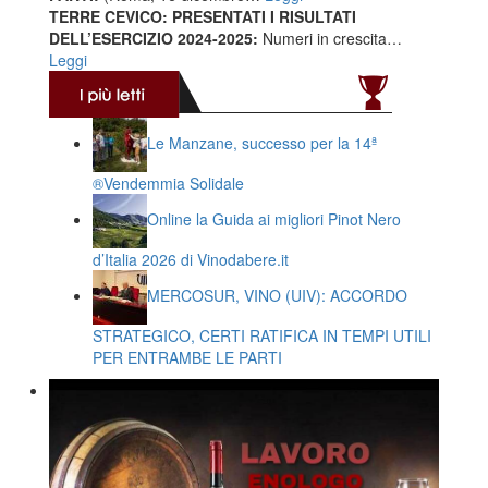
TERRE CEVICO: PRESENTATI I RISULTATI
DELL’ESERCIZIO 2024-2025:
Numeri in crescita…
Leggi
Le Manzane, successo per la 14ª
®️Vendemmia Solidale
Online la Guida ai migliori Pinot Nero
d’Italia 2026 di Vinodabere.it
MERCOSUR, VINO (UIV): ACCORDO
STRATEGICO, CERTI RATIFICA IN TEMPI UTILI
PER ENTRAMBE LE PARTI