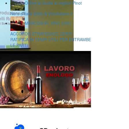
Online la Guida ai migliori Pinot
Nero d’Italia 2026 di Vinodabere.it
MERCOSUR, VINO (UIV):
ACCORDO STRATEGICO, CERTI
RATIFICA IN TEMPI UTILI PER ENTRAMBE
LE PARTI