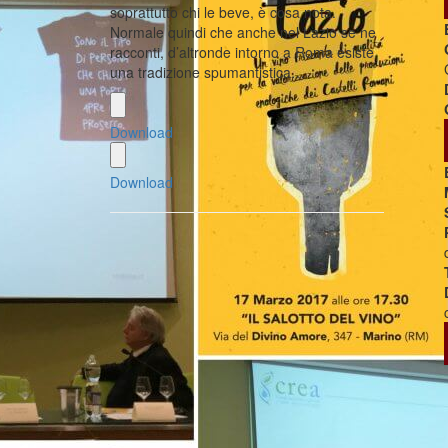
soprattutto chi le beve, è cosa nota.
Normale quindi che anche nel Lazio se ne
racconti, d’altronde intorno a Roma esiste
una tradizione spumantistica…
Download
Download