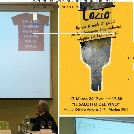
normal that we should talk about it in Lazio,
too. After all, there’s a tradition of…
Download