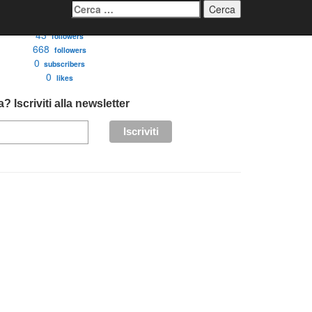
Ricerca
per:
3276
followers
43
followers
668
followers
0
subscribers
0
likes
? Iscriviti alla newsletter