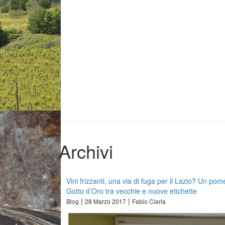
Archivi
Vini frizzanti, una via di fuga per il Lazio? Un pom
Gotto d’Oro tra vecchie e nuove etichette
|
|
Blog
28 Marzo 2017
Fabio Ciarla