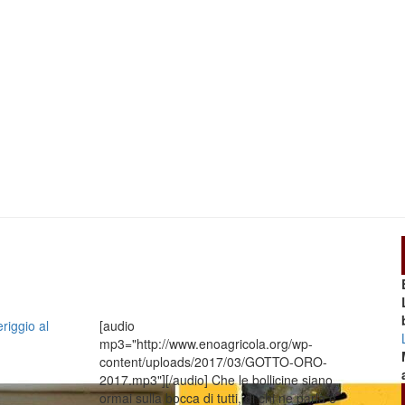
eriggio al
[audio
mp3="http://www.enoagricola.org/wp-
content/uploads/2017/03/GOTTO-ORO-
2017.mp3"][/audio] Che le bollicine siano
ormai sulla bocca di tutti, di chi ne parla e