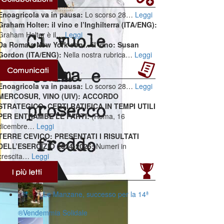
Enoagricola va in pausa:
Lo scorso 28…
Leggi
Graham Holter: il vino e l’Inghilterra (ITA/ENG):
Graham Holter è il…
Leggi
Da Roma a New York con… il vino: Susan
Gordon (ITA/ENG):
Nella nostra rubrica…
Leggi
Enoagricola va in pausa:
Lo scorso 28…
Leggi
MERCOSUR, VINO (UIV): ACCORDO
STRATEGICO, CERTI RATIFICA IN TEMPI UTILI
PER ENTRAMBE LE PARTI:
(Roma, 16
dicembre…
Leggi
TERRE CEVICO: PRESENTATI I RISULTATI
DELL’ESERCIZIO 2024-2025:
Numeri in
crescita…
Leggi
Le Manzane, successo per la 14ª
®️Vendemmia Solidale