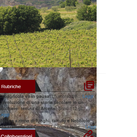
Enoagricola va in pausa:
Lo scorso 28…
Leggi
L’evoluzione di una storia secolare in un
bicchiere: tenuta di Arceno:
Sono 112 gli…
Leggi
Musica a ritmo di funghi, tartufo e Nebbiolo
alla Trattoria del Cimino:
La novità forse…
Leggi