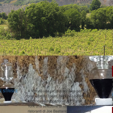
 E STRISCE
A Verona una piccola enoteca per
promuovere rosati, bianchi e bollicine e
testimonial d’eccezione Jeff Porter A New
York una selezione di rosati pugliesi per i
ristoranti di Joe Bastianich I rosati come