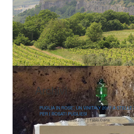
Archivi
PUGLIA IN ROSE’, UN VINITALY 2017 A STELLE
PER I ROSATI PUGLIESI
|
|
Comunicati
20 Marzo 2017
Fabio Ciarla