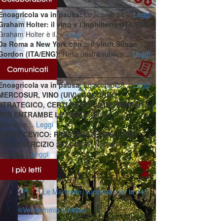
Enoagricola va in pausa:
Lo scorso 28…
Leggi
Graham Holter: il vino e l’Inghilterra (ITA/ENG):
Graham Holter è il…
Leggi
Da Roma a New York con… il vino: Susan
Gordon (ITA/ENG):
Nella nostra rubrica…
Leggi
Enoagricola va in pausa:
Lo scorso 28…
Leggi
MERCOSUR, VINO (UIV): ACCORDO
STRATEGICO, CERTI RATIFICA IN TEMPI UTILI
PER ENTRAMBE LE PARTI:
(Roma, 16
dicembre…
Leggi
TERRE CEVICO: PRESENTATI I RISULTATI
DELL’ESERCIZIO 2024-2025:
Numeri in
crescita…
Leggi
Le Manzane, successo per la 14ª
®️Vendemmia Solidale