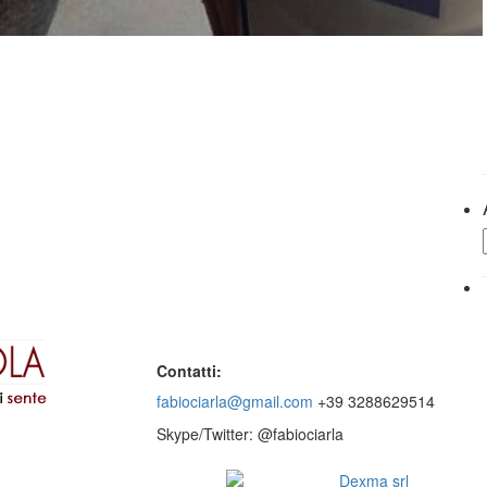
Contatti:
fabiociarla@gmail.com
+39 3288629514
Skype/Twitter: @fabiociarla
© 2016 - Website by
Dexma srl