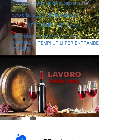
Online la Guida ai migliori Pinot
Nero d’Italia 2026 di Vinodabere.it
MERCOSUR, VINO (UIV):
ACCORDO STRATEGICO, CERTI
RATIFICA IN TEMPI UTILI PER ENTRAMBE
LE PARTI