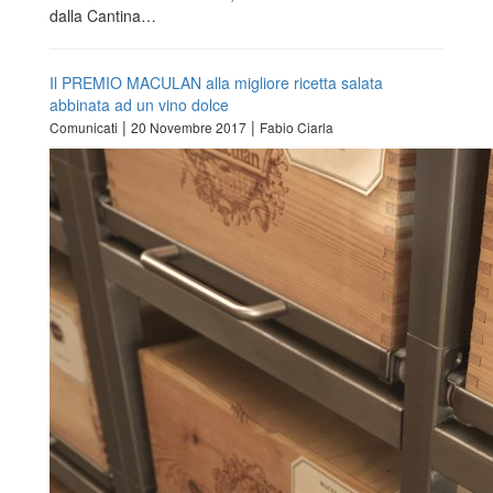
dalla Cantina…
Il PREMIO MACULAN alla migliore ricetta salata
abbinata ad un vino dolce
|
|
Comunicati
20 Novembre 2017
Fabio Ciarla