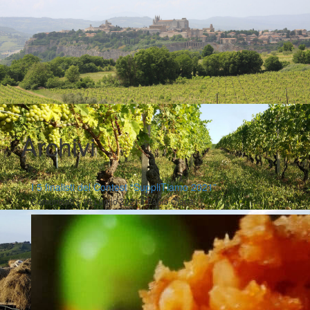
Archivi
I 5 finalisti del Contest “SuppliTiamo 2021”
|
|
Comunicati
16 Luglio 2021
Fabio Ciarla