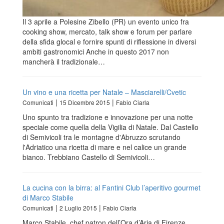
Il 3 aprile a Polesine Zibello (PR) un evento unico fra
cooking show, mercato, talk show e forum per parlare
della sfida glocal e fornire spunti di riflessione in diversi
ambiti gastronomici Anche in questo 2017 non
mancherà il tradizionale…
Un vino e una ricetta per Natale – Masciarelli/Cvetic
|
|
Comunicati
15 Dicembre 2015
Fabio Ciarla
Uno spunto tra tradizione e innovazione per una notte
speciale come quella della Vigilia di Natale. Dal Castello
di Semivicoli tra le montagne d'Abruzzo scrutando
l'Adriatico una ricetta di mare e nel calice un grande
bianco. Trebbiano Castello di Semivicoli…
La cucina con la birra: al Fantini Club l’aperitivo gourmet
di Marco Stabile
|
|
Comunicati
2 Luglio 2015
Fabio Ciarla
Marco Stabile, chef patron dell’Ora d’Aria di Firenze,