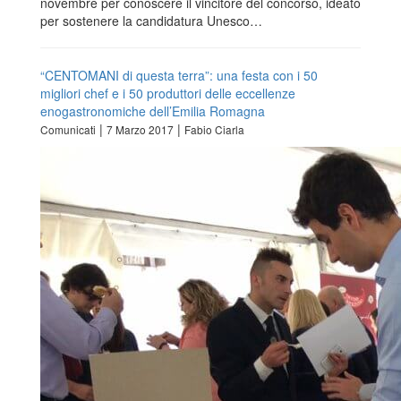
novembre per conoscere il vincitore del concorso, ideato
per sostenere la candidatura Unesco…
“CENTOMANI di questa terra”: una festa con i 50
migliori chef e i 50 produttori delle eccellenze
enogastronomiche dell’Emilia Romagna
|
|
Comunicati
7 Marzo 2017
Fabio Ciarla