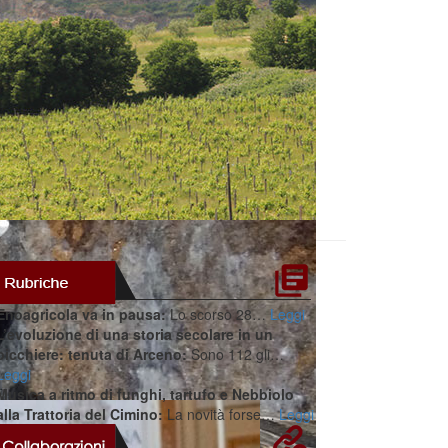
Enoagricola va in pausa:
Lo scorso 28…
Leggi
L’evoluzione di una storia secolare in un
bicchiere: tenuta di Arceno:
Sono 112 gli…
Leggi
Musica a ritmo di funghi, tartufo e Nebbiolo
alla Trattoria del Cimino:
La novità forse…
Leggi