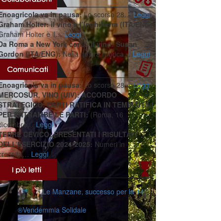
Enoagricola va in pausa:
Lo scorso 28…
Leggi
Graham Holter: il vino e l’Inghilterra (ITA/ENG):
Graham Holter è il…
Leggi
Da Roma a New York con… il vino: Susan
Gordon (ITA/ENG):
Nella nostra rubrica…
Leggi
Enoagricola va in pausa:
Lo scorso 28…
Leggi
MERCOSUR, VINO (UIV): ACCORDO
STRATEGICO, CERTI RATIFICA IN TEMPI UTILI
PER ENTRAMBE LE PARTI:
(Roma, 16
dicembre…
Leggi
TERRE CEVICO: PRESENTATI I RISULTATI
DELL’ESERCIZIO 2024-2025:
Numeri in
crescita…
Leggi
Le Manzane, successo per la 14ª
®️Vendemmia Solidale