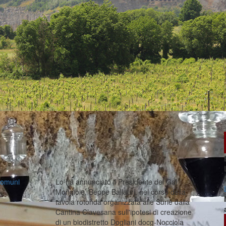
 comuni
Lo ha annunciato il Presidente del Gal
Mongioie, Beppe Ballauri, nel corso della
tavola rotonda organizzata alle Surie dalla
Cantina Clavesana sull'ipotesi di creazione
di un biodistretto Dogliani docg-Nocciola