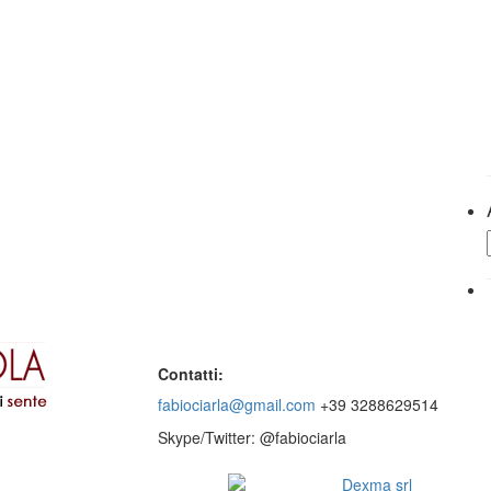
Contatti:
fabiociarla@gmail.com
+39 3288629514
Skype/Twitter: @fabiociarla
© 2016 - Website by
Dexma srl