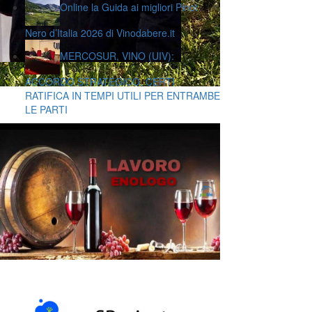
Online la Guida ai migliori Pinot
Nero d’Italia 2026 di Vinodabere.it
MERCOSUR, VINO (UIV):
ACCORDO STRATEGICO, CERTI
RATIFICA IN TEMPI UTILI PER ENTRAMBE
LE PARTI