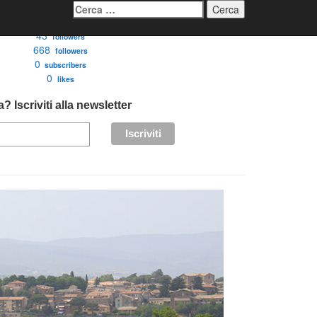
Ricerca
per:
3276
followers
43
followers
668
followers
0
subscribers
0
likes
? Iscriviti alla newsletter