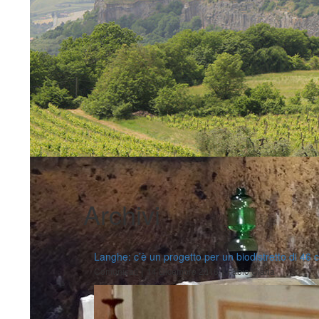
Archivi
Langhe: c’è un progetto per un biodistretto di 46
|
|
Comunicati
14 Dicembre 2016
Fabio Ciarla