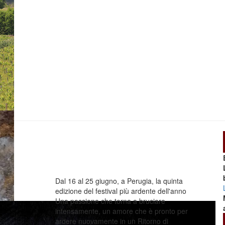
Dal 16 al 25 giugno, a Perugia, la quinta
edizione del festival più ardente dell'anno
Una passione che torna a bruciare
intensamente, un amore che è pronto per
ardere nuovamente in un Ritorno di