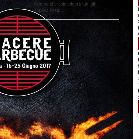
fiamma che coinvolgerà tutti gli
appassionati…