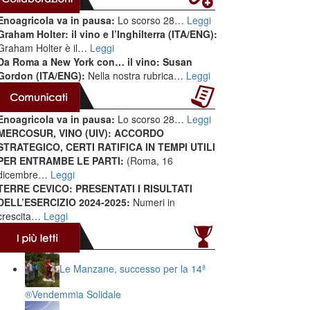
Enoagricola va in pausa:
Lo scorso 28…
Leggi
Graham Holter: il vino e l’Inghilterra (ITA/ENG):
Graham Holter è il…
Leggi
Da Roma a New York con… il vino: Susan
Gordon (ITA/ENG):
Nella nostra rubrica…
Leggi
Enoagricola va in pausa:
Lo scorso 28…
Leggi
MERCOSUR, VINO (UIV): ACCORDO
STRATEGICO, CERTI RATIFICA IN TEMPI UTILI
PER ENTRAMBE LE PARTI:
(Roma, 16
dicembre…
Leggi
TERRE CEVICO: PRESENTATI I RISULTATI
DELL’ESERCIZIO 2024-2025:
Numeri in
crescita…
Leggi
Le Manzane, successo per la 14ª
®️Vendemmia Solidale