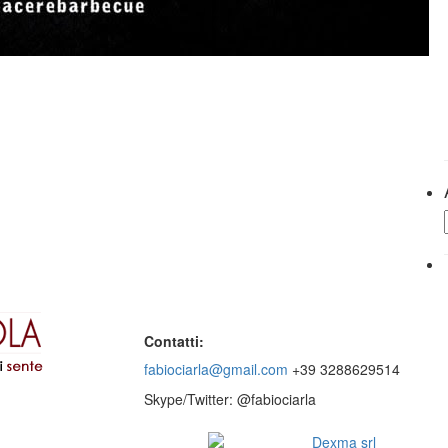
Contatti:
fabiociarla@gmail.com
+39 3288629514
Skype/Twitter: @fabiociarla
© 2016 - Website by
Dexma srl