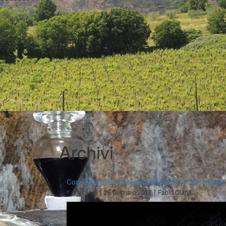
Archivi
Con Piacere Barbecue sarà un Ritorno di fiamma
|
|
Comunicati
25 Gennaio 2017
Fabio Ciarla