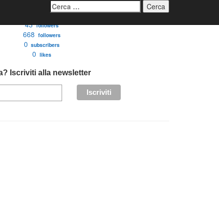
Ricerca
per:
3276
followers
43
followers
668
followers
0
subscribers
0
likes
? Iscriviti alla newsletter