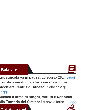
Enoagricola va in pausa:
Lo scorso 28…
Leggi
L’evoluzione di una storia secolare in un
bicchiere: tenuta di Arceno:
Sono 112 gli…
Leggi
Musica a ritmo di funghi, tartufo e Nebbiolo
alla Trattoria del Cimino:
La novità forse…
Leggi