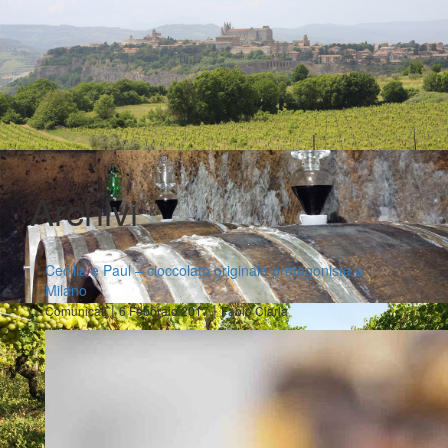
Archivi
Cecilia e Paul – cioccolato originale protagonista a
Milano
|
|
Comunicati
6 Febbraio 2017
Fabio Ciarla