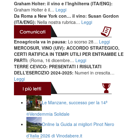
Graham Holter: il vino e l’Inghilterra (ITA/ENG):
Graham Holter è il…
Leggi
Da Roma a New York con… il vino: Susan Gordon
(ITA/ENG):
Nella nostra rubrica…
Leggi
Enoagricola va in pausa:
Lo scorso 28…
Leggi
MERCOSUR, VINO (UIV): ACCORDO STRATEGICO,
CERTI RATIFICA IN TEMPI UTILI PER ENTRAMBE LE
PARTI:
(Roma, 16 dicembre…
Leggi
TERRE CEVICO: PRESENTATI I RISULTATI
DELL’ESERCIZIO 2024-2025:
Numeri in crescita…
Leggi
Le Manzane, successo per la 14ª
®️Vendemmia Solidale
Online la Guida ai migliori Pinot Nero
d’Italia 2026 di Vinodabere.it