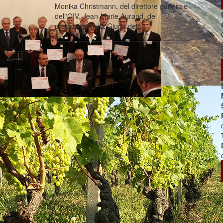
Monika Christmann, del direttore generale
dell'OIV, Jean-Marie Aurand, del
presidente della Giuria dei…