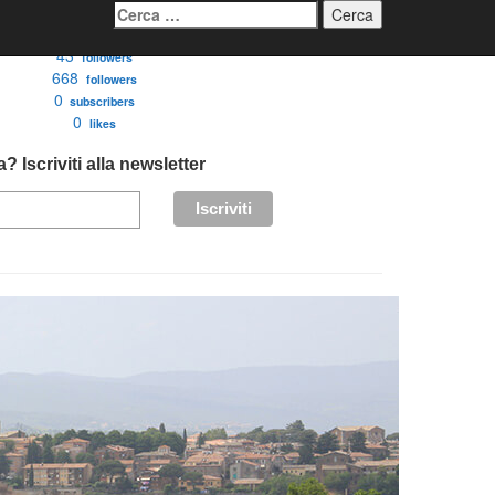
Ricerca
per:
3276
followers
43
followers
668
followers
0
subscribers
0
likes
? Iscriviti alla newsletter