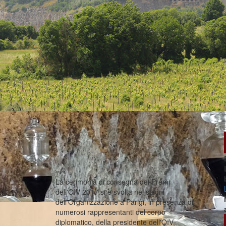
La cerimonia di consegna dei Premi
dell'OIV 2017 si è svolta nei saloni
dell'Organizzazione a Parigi, in presenza di
numerosi rappresentanti del corpo
diplomatico, della presidente dell'OIV,