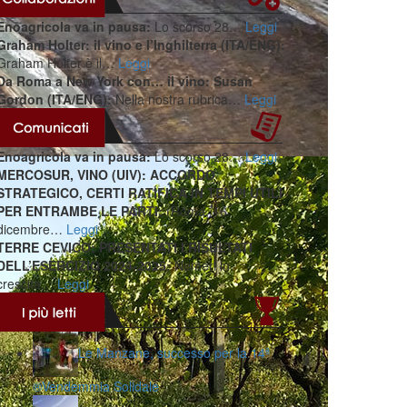
Enoagricola va in pausa:
Lo scorso 28…
Leggi
Graham Holter: il vino e l’Inghilterra (ITA/ENG):
Graham Holter è il…
Leggi
Da Roma a New York con… il vino: Susan
Gordon (ITA/ENG):
Nella nostra rubrica…
Leggi
Enoagricola va in pausa:
Lo scorso 28…
Leggi
MERCOSUR, VINO (UIV): ACCORDO
STRATEGICO, CERTI RATIFICA IN TEMPI UTILI
PER ENTRAMBE LE PARTI:
(Roma, 16
dicembre…
Leggi
TERRE CEVICO: PRESENTATI I RISULTATI
DELL’ESERCIZIO 2024-2025:
Numeri in
crescita…
Leggi
Le Manzane, successo per la 14ª
®️Vendemmia Solidale