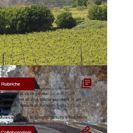
Enoagricola va in pausa:
Lo scorso 28…
Leggi
L’evoluzione di una storia secolare in un
bicchiere: tenuta di Arceno:
Sono 112 gli…
Leggi
Musica a ritmo di funghi, tartufo e Nebbiolo
alla Trattoria del Cimino:
La novità forse…
Leggi