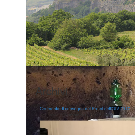
Archivi
Cerimonia di consegna dei Premi dell’OIV 2017
|
|
Comunicati
17 Ottobre 2017
Fabio Ciarla