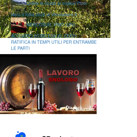
Online la Guida ai migliori Pinot
Nero d’Italia 2026 di Vinodabere.it
MERCOSUR, VINO (UIV):
ACCORDO STRATEGICO, CERTI
RATIFICA IN TEMPI UTILI PER ENTRAMBE
LE PARTI