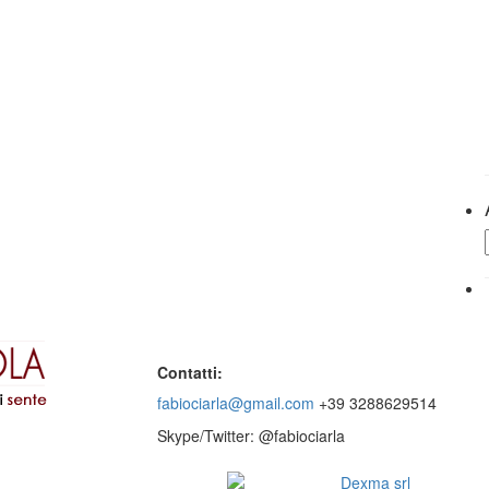
Contatti:
fabiociarla@gmail.com
+39 3288629514
Skype/Twitter: @fabiociarla
© 2016 - Website by
Dexma srl