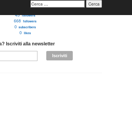
Ricerca
per:
3276
followers
43
followers
668
followers
0
subscribers
0
likes
? Iscriviti alla newsletter