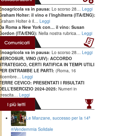
Enoagricola va in pausa:
Lo scorso 28…
Leggi
Graham Holter: il vino e l’Inghilterra (ITA/ENG):
Graham Holter è il…
Leggi
Da Roma a New York con… il vino: Susan
Gordon (ITA/ENG):
Nella nostra rubrica…
Leggi
Enoagricola va in pausa:
Lo scorso 28…
Leggi
MERCOSUR, VINO (UIV): ACCORDO
STRATEGICO, CERTI RATIFICA IN TEMPI UTILI
PER ENTRAMBE LE PARTI:
(Roma, 16
dicembre…
Leggi
TERRE CEVICO: PRESENTATI I RISULTATI
DELL’ESERCIZIO 2024-2025:
Numeri in
crescita…
Leggi
Le Manzane, successo per la 14ª
®️Vendemmia Solidale