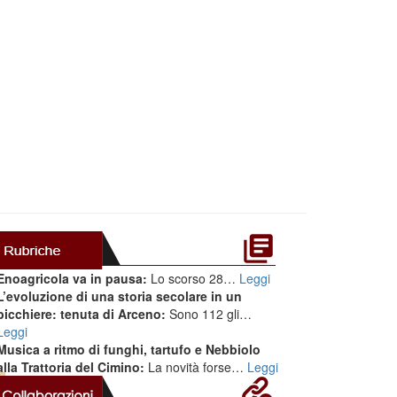
Enoagricola va in pausa:
Lo scorso 28…
Leggi
L’evoluzione di una storia secolare in un
bicchiere: tenuta di Arceno:
Sono 112 gli…
Leggi
Musica a ritmo di funghi, tartufo e Nebbiolo
alla Trattoria del Cimino:
La novità forse…
Leggi