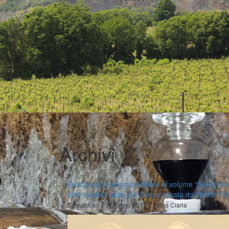
Archivi
Prestigioso premio mondiale al volume “Storia mo
vino italiano” edito da Skira e curato da Walter Fili
|
|
Comunicati
1 Giugno 2017
Fabio Ciarla