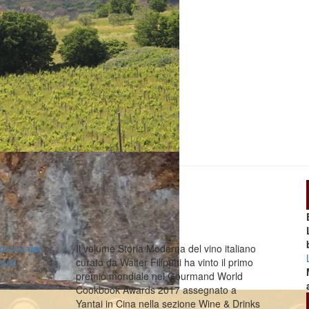
derna del
Il volume Storia Moderna del vino italiano
putti
curato da Walter Filiputti ha vinto il primo
premio mondiale nel Gourmand World
Cookbook Awards 2017 assegnato a
Yantai in Cina nella sezione Wine & Drinks