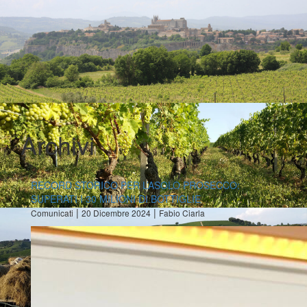
Archivi
RECORD STORICO PER L’ASOLO PROSECCO:
SUPERATI I 30 MILIONI DI BOTTIGLIE
|
|
Comunicati
20 Dicembre 2024
Fabio Ciarla