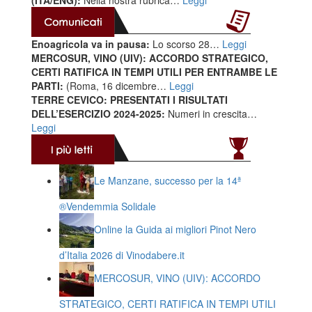
(ITA/ENG):
Nella nostra rubrica…
Leggi
Enoagricola va in pausa:
Lo scorso 28…
Leggi
MERCOSUR, VINO (UIV): ACCORDO STRATEGICO,
CERTI RATIFICA IN TEMPI UTILI PER ENTRAMBE LE
PARTI:
(Roma, 16 dicembre…
Leggi
TERRE CEVICO: PRESENTATI I RISULTATI
DELL’ESERCIZIO 2024-2025:
Numeri in crescita…
Leggi
Le Manzane, successo per la 14ª
®️Vendemmia Solidale
Online la Guida ai migliori Pinot Nero
d’Italia 2026 di Vinodabere.it
MERCOSUR, VINO (UIV): ACCORDO
STRATEGICO, CERTI RATIFICA IN TEMPI UTILI