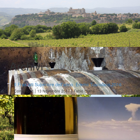
Archivi
Il Frascati Superiore dell’anno Eremo Tuscolano 2016
|
|
Comunicati
13 Novembre 2017
Fabio Ciarla