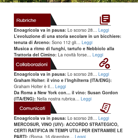
Enoagricola va in pausa:
Lo scorso 28…
Leggi
L’evoluzione di una storia secolare in un bicchiere:
tenuta di Arceno:
Sono 112 gli…
Leggi
Musica a ritmo di funghi, tartufo e Nebbiolo alla
Trattoria del Cimino:
La novità forse…
Leggi
Enoagricola va in pausa:
Lo scorso 28…
Leggi
Graham Holter: il vino e l’Inghilterra (ITA/ENG):
Graham Holter è il…
Leggi
Da Roma a New York con… il vino: Susan Gordon
(ITA/ENG):
Nella nostra rubrica…
Leggi
Enoagricola va in pausa:
Lo scorso 28…
Leggi
MERCOSUR, VINO (UIV): ACCORDO STRATEGICO,
CERTI RATIFICA IN TEMPI UTILI PER ENTRAMBE LE
PARTI:
(Roma, 16 dicembre…
Leggi