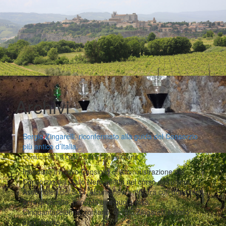
Archivi
Sergio Zingarelli, riconfermato alla guida del Consorzio
più antico d’Italia.
|
|
Comunicati
8 Luglio 2015
Fabio Ciarla
Insediato il nuovo Consiglio di Amministrazione del
Consorzio del Gallo Nero, eletto nel corso dell’ultima
Assemblea dei Soci. Alcune new entry, fra cui, dopo tanti
anni di vacatio, rispunta una quota rosa.
Cinquantaseienne, romano, Sergio Zingarelli è stato
oggi rieletto…