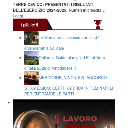
TERRE CEVICO: PRESENTATI I RISULTATI
DELL’ESERCIZIO 2024-2025:
Numeri in crescita…
Leggi
Le Manzane, successo per la 14ª
®️Vendemmia Solidale
Online la Guida ai migliori Pinot Nero
d’Italia 2026 di Vinodabere.it
MERCOSUR, VINO (UIV): ACCORDO
STRATEGICO, CERTI RATIFICA IN TEMPI UTILI
PER ENTRAMBE LE PARTI