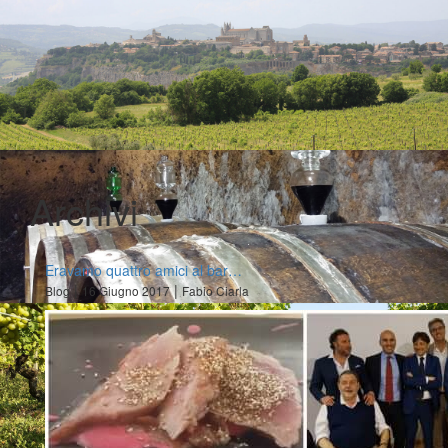
Archivi
Eravamo quattro amici al bar…
|
|
Blog
16 Giugno 2017
Fabio Ciarla