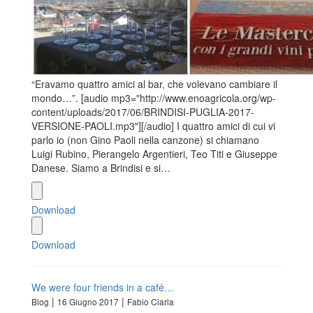
“Eravamo quattro amici al bar, che volevano cambiare il
mondo…”. [audio mp3="http://www.enoagricola.org/wp-
content/uploads/2017/06/BRINDISI-PUGLIA-2017-
VERSIONE-PAOLI.mp3"][/audio] I quattro amici di cui vi
parlo io (non Gino Paoli nella canzone) si chiamano
Luigi Rubino, Pierangelo Argentieri, Teo Titi e Giuseppe
Danese. Siamo a Brindisi e si…
Download
Download
We were four friends in a café…
|
|
Blog
16 Giugno 2017
Fabio Ciarla