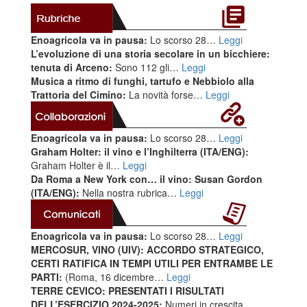
Enoagricola va in pausa:
Lo scorso 28…
Leggi
L’evoluzione di una storia secolare in un bicchiere:
tenuta di Arceno:
Sono 112 gli…
Leggi
Musica a ritmo di funghi, tartufo e Nebbiolo alla
Trattoria del Cimino:
La novità forse…
Leggi
Enoagricola va in pausa:
Lo scorso 28…
Leggi
Graham Holter: il vino e l’Inghilterra (ITA/ENG):
Graham Holter è il…
Leggi
Da Roma a New York con… il vino: Susan Gordon
(ITA/ENG):
Nella nostra rubrica…
Leggi
Enoagricola va in pausa:
Lo scorso 28…
Leggi
MERCOSUR, VINO (UIV): ACCORDO STRATEGICO,
CERTI RATIFICA IN TEMPI UTILI PER ENTRAMBE LE
PARTI:
(Roma, 16 dicembre…
Leggi
TERRE CEVICO: PRESENTATI I RISULTATI
DELL’ESERCIZIO 2024-2025:
Numeri in crescita…