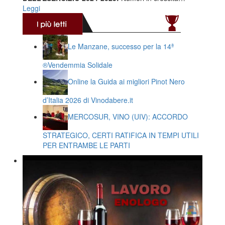
Leggi
Le Manzane, successo per la 14ª
®️Vendemmia Solidale
Online la Guida ai migliori Pinot Nero
d’Italia 2026 di Vinodabere.it
MERCOSUR, VINO (UIV): ACCORDO
STRATEGICO, CERTI RATIFICA IN TEMPI UTILI
PER ENTRAMBE LE PARTI