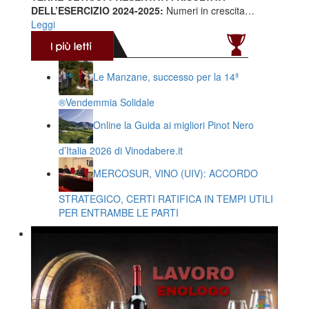
DELL’ESERCIZIO 2024-2025:
Numeri in crescita…
Leggi
Le Manzane, successo per la 14ª
®️Vendemmia Solidale
Online la Guida ai migliori Pinot Nero
d’Italia 2026 di Vinodabere.it
MERCOSUR, VINO (UIV): ACCORDO
STRATEGICO, CERTI RATIFICA IN TEMPI UTILI
PER ENTRAMBE LE PARTI