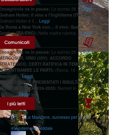
Enoagricola va in pausa:
Lo scorso 28…
Leggi
Graham Holter: il vino e l’Inghilterra (ITA/ENG):
Graham Holter è il…
Leggi
Da Roma a New York con… il vino: Susan
Gordon (ITA/ENG):
Nella nostra rubrica…
Leggi
Enoagricola va in pausa:
Lo scorso 28…
Leggi
MERCOSUR, VINO (UIV): ACCORDO
STRATEGICO, CERTI RATIFICA IN TEMPI UTILI
PER ENTRAMBE LE PARTI:
(Roma, 16
dicembre…
Leggi
TERRE CEVICO: PRESENTATI I RISULTATI
DELL’ESERCIZIO 2024-2025:
Numeri in
crescita…
Leggi
Le Manzane, successo per la 14ª
®️Vendemmia Solidale