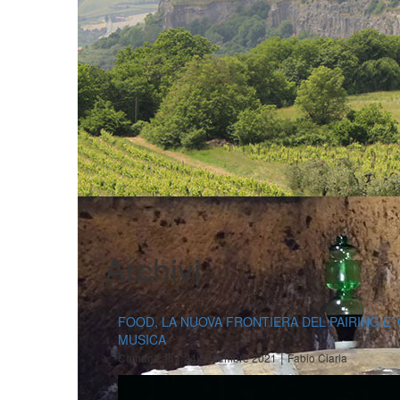
Archivi
FOOD, LA NUOVA FRONTIERA DEL PAIRING E’
MUSICA
|
|
Comunicati
24 Settembre 2021
Fabio Ciarla