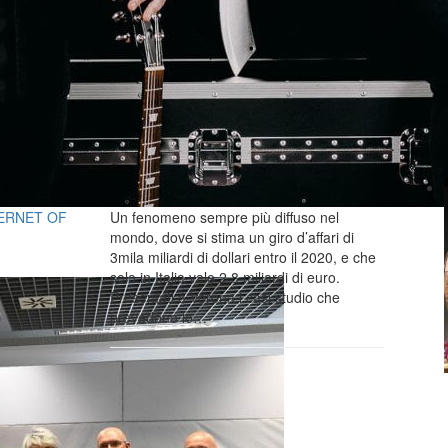
TERNET OF
Un fenomeno sempre più diffuso nel
mondo, dove si stima un giro d’affari di
3mila miliardi di dollari entro il 2020, e che
solo in Italia vale 2,8 miliardi di euro.
Presentati a Verona i casi studio che
prevedono lo…