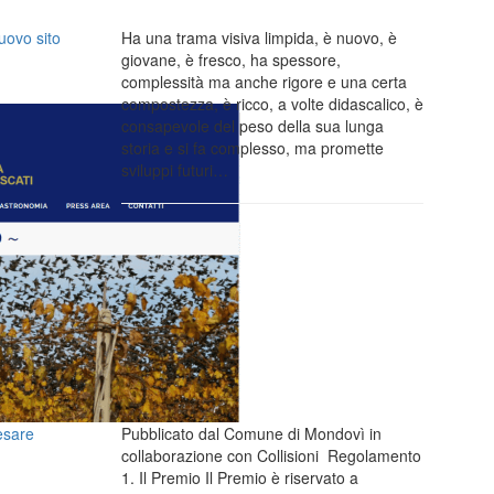
uovo sito
Ha una trama visiva limpida, è nuovo, è
giovane, è fresco, ha spessore,
complessità ma anche rigore e una certa
compostezza, è ricco, a volte didascalico, è
consapevole del peso della sua lunga
storia e si fa complesso, ma promette
sviluppi futuri…
Cesare
Pubblicato dal Comune di Mondovì in
collaborazione con Collisioni Regolamento
1. Il Premio Il Premio è riservato a