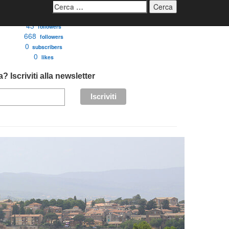
Ricerca
per:
3276
followers
43
followers
668
followers
0
subscribers
0
likes
? Iscriviti alla newsletter