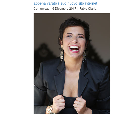
appena varato il suo nuovo sito internet
|
|
Comunicati
6 Dicembre 2017
Fabio Ciarla