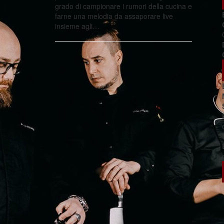
grado di campionare i rumori della cucina e
farne una melodia da assaporare live
insieme agli…