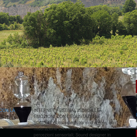
 CON LA
INTERNET FESTIVAL INDAGA LE
EMOZIONI CON DEGUSTAZIONI
SONORE Abbinamenti tra vino e note, con
misurazione scientifica del variare delle
percezioni sensoriali; Sound designer in