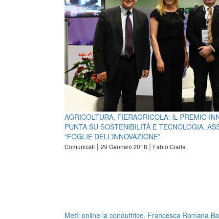
AGRICOLTURA, FIERAGRICOLA: IL PREMIO I
PUNTA SU SOSTENIBILITÀ E TECNOLOGIA. AS
“FOGLIE DELL’INNOVAZIONE”
|
|
Comunicati
29 Gennaio 2018
Fabio Ciarla
Metti online la conduttrice. Francesca Romana Ba