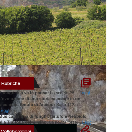
Enoagricola va in pausa:
Lo scorso 28…
Leggi
L’evoluzione di una storia secolare in un
bicchiere: tenuta di Arceno:
Sono 112 gli…
Leggi
Musica a ritmo di funghi, tartufo e Nebbiolo
alla Trattoria del Cimino:
La novità forse…
Leggi