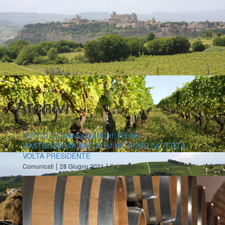
Archivi
ISTITUTO GRANDI MARCHI: PIERO
MASTROBERARDINO NOMINATO PER LA TERZA
VOLTA PRESIDENTE
|
|
Comunicati
28 Giugno 2021
Fabio Ciarla