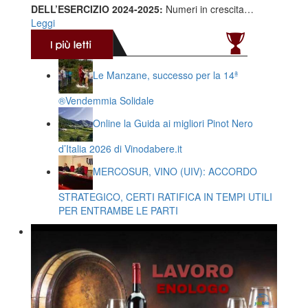
DELL’ESERCIZIO 2024-2025:
Numeri in crescita…
Leggi
Le Manzane, successo per la 14ª
®️Vendemmia Solidale
Online la Guida ai migliori Pinot Nero
d’Italia 2026 di Vinodabere.it
MERCOSUR, VINO (UIV): ACCORDO
STRATEGICO, CERTI RATIFICA IN TEMPI UTILI
PER ENTRAMBE LE PARTI