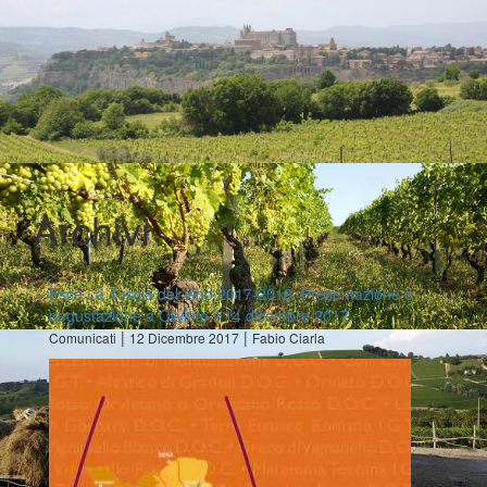
Archivi
Esce La Tuscia del Vino 2017-2018. Presentazione e
degustazione a Orvieto il 14 dicembre 2017
|
|
Comunicati
12 Dicembre 2017
Fabio Ciarla