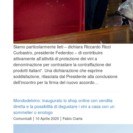
Siamo particolarmente lieti – dichiara Riccardo Ricci
Curbastro, presidente Federdoc – di contribuire
attivamente all’attività di protezione dei vini a
denominazione per contrastare la contraffazione dei
prodotti italiani”. Una dichiarazione che esprime
soddisfazione, rilasciata dal Presidente alla conclusione
dell’incontro per la firma del nuovo accordo…
Mondodelvino: inaugurato lo shop online con vendita
diretta e la possibilità di degustare i vini a casa con un
sommelier o enologo
|
|
Comunicati
10 Aprile 2020
Fabio Ciarla