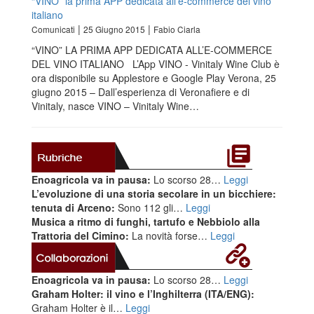
“VINO” la prima APP dedicata all’e-commerce del vino
italiano
|
|
Comunicati
25 Giugno 2015
Fabio Ciarla
“VINO” LA PRIMA APP DEDICATA ALL’E-COMMERCE
DEL VINO ITALIANO L’App VINO - Vinitaly Wine Club è
ora disponibile su Applestore e Google Play Verona, 25
giugno 2015 – Dall’esperienza di Veronafiere e di
Vinitaly, nasce VINO – Vinitaly Wine…
Enoagricola va in pausa:
Lo scorso 28…
Leggi
L’evoluzione di una storia secolare in un bicchiere:
tenuta di Arceno:
Sono 112 gli…
Leggi
Musica a ritmo di funghi, tartufo e Nebbiolo alla
Trattoria del Cimino:
La novità forse…
Leggi
Enoagricola va in pausa:
Lo scorso 28…
Leggi
Graham Holter: il vino e l’Inghilterra (ITA/ENG):
Graham Holter è il…
Leggi