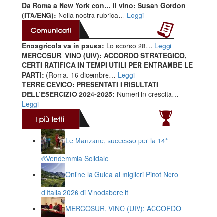
Da Roma a New York con… il vino: Susan Gordon
(ITA/ENG):
Nella nostra rubrica…
Leggi
Enoagricola va in pausa:
Lo scorso 28…
Leggi
MERCOSUR, VINO (UIV): ACCORDO STRATEGICO,
CERTI RATIFICA IN TEMPI UTILI PER ENTRAMBE LE
PARTI:
(Roma, 16 dicembre…
Leggi
TERRE CEVICO: PRESENTATI I RISULTATI
DELL’ESERCIZIO 2024-2025:
Numeri in crescita…
Leggi
Le Manzane, successo per la 14ª
®️Vendemmia Solidale
Online la Guida ai migliori Pinot Nero
d’Italia 2026 di Vinodabere.it
MERCOSUR, VINO (UIV): ACCORDO