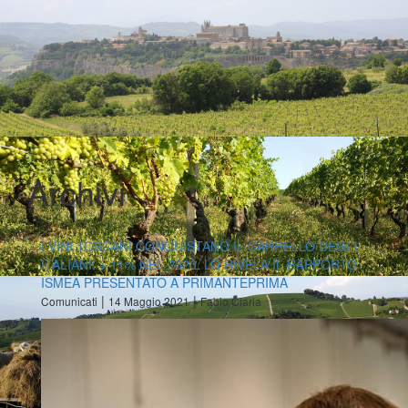
Archivi
I VINI TOSCANI CONQUISTANO IL CARRELLO DEGLI
ITALIANI: + 11% NEL 2020. LO RIVELA IL RAPPORTO
ISMEA PRESENTATO A PRIMANTEPRIMA
|
|
Comunicati
14 Maggio 2021
Fabio Ciarla