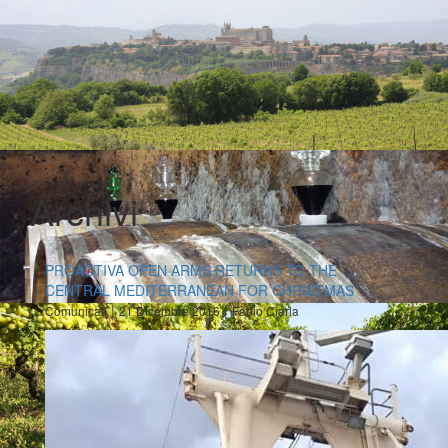
Archivi
PROACTIVA OPEN ARMS RETURNS TO THE
CENTRAL MEDITERRANEAN FOR CHRISTMAS
|
|
Comunicati
21 Dicembre 2016
Fabio Ciarla