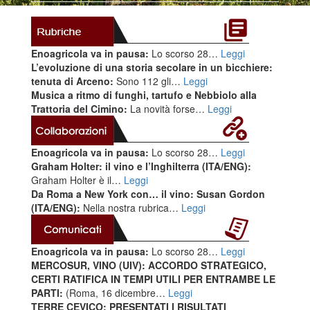
Enoagricola va in pausa:
Lo scorso 28…
Leggi
L’evoluzione di una storia secolare in un bicchiere:
tenuta di Arceno:
Sono 112 gli…
Leggi
Musica a ritmo di funghi, tartufo e Nebbiolo alla
Trattoria del Cimino:
La novità forse…
Leggi
Enoagricola va in pausa:
Lo scorso 28…
Leggi
Graham Holter: il vino e l’Inghilterra (ITA/ENG):
Graham Holter è il…
Leggi
Da Roma a New York con… il vino: Susan Gordon
(ITA/ENG):
Nella nostra rubrica…
Leggi
Enoagricola va in pausa:
Lo scorso 28…
Leggi
MERCOSUR, VINO (UIV): ACCORDO STRATEGICO,
CERTI RATIFICA IN TEMPI UTILI PER ENTRAMBE LE
PARTI:
(Roma, 16 dicembre…
Leggi
TERRE CEVICO: PRESENTATI I RISULTATI