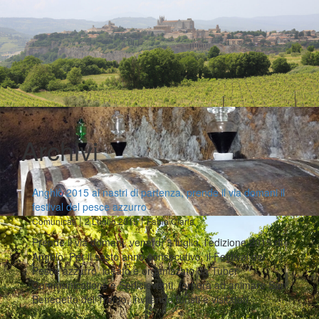
Archivi
Anghiò 2015 ai nastri di partenza, prende il via domani il
festival del pesce azzurro
|
|
Comunicati
2 Luglio 2015
Fabio Ciarla
Prende il via domani, venerdì 3 luglio, l'edizione 2015 di
Anghiò. Per il sesto anno consecutivo, il Festival del
Pesce azzurro, ideato e organizzato da Tuber
Communications e Sedicieventi, tornerà ad animare San
Benedetto del Tronto, invitando turisti e visitatori…