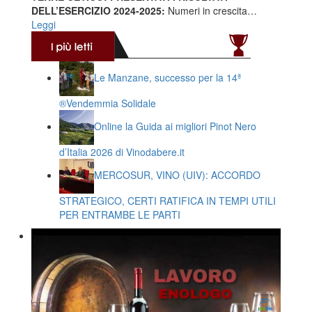
DELL’ESERCIZIO 2024-2025:
Numeri in crescita…
Leggi
Le Manzane, successo per la 14ª
®️Vendemmia Solidale
Online la Guida ai migliori Pinot Nero
d’Italia 2026 di Vinodabere.it
MERCOSUR, VINO (UIV): ACCORDO
STRATEGICO, CERTI RATIFICA IN TEMPI UTILI
PER ENTRAMBE LE PARTI