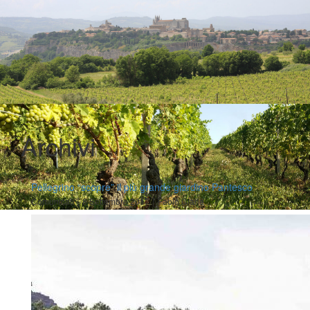
Archivi
Pellegrino “scopre” il più grande giardino Pantesco
|
|
Comunicati
8 Settembre 2017
Fabio Ciarla