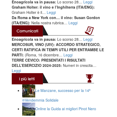
Enoagricola va in pausa:
Lo scorso 28…
Leggi
Graham Holter: il vino e l’Inghilterra (ITA/ENG):
Graham Holter è il…
Leggi
Da Roma a New York con… il vino: Susan Gordon
(ITA/ENG):
Nella nostra rubrica…
Leggi
Enoagricola va in pausa:
Lo scorso 28…
Leggi
MERCOSUR, VINO (UIV): ACCORDO STRATEGICO,
CERTI RATIFICA IN TEMPI UTILI PER ENTRAMBE LE
PARTI:
(Roma, 16 dicembre…
Leggi
TERRE CEVICO: PRESENTATI I RISULTATI
DELL’ESERCIZIO 2024-2025:
Numeri in crescita…
Leggi
Le Manzane, successo per la 14ª
®️Vendemmia Solidale
Online la Guida ai migliori Pinot Nero