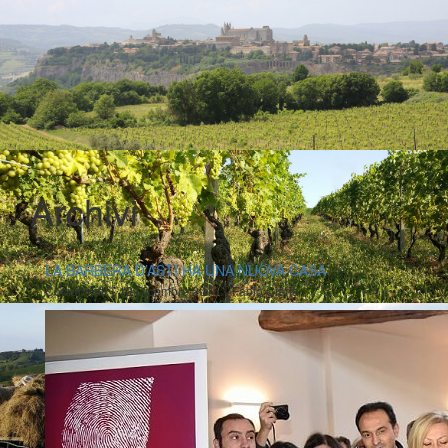
Archivi
LA BARBERA D’ASTI HA UNA NUOVA CASA
|
|
Comunicati
12 Dicembre 2016
Fabio Ciarla