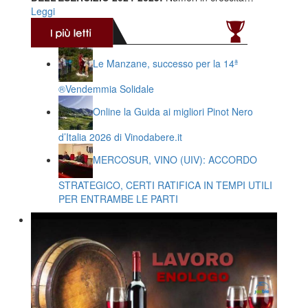
Leggi
Le Manzane, successo per la 14ª
®️Vendemmia Solidale
Online la Guida ai migliori Pinot Nero
d’Italia 2026 di Vinodabere.it
MERCOSUR, VINO (UIV): ACCORDO
STRATEGICO, CERTI RATIFICA IN TEMPI UTILI
PER ENTRAMBE LE PARTI