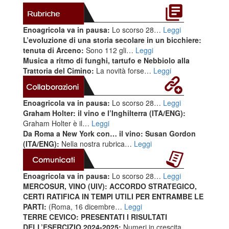
Enoagricola va in pausa:
Lo scorso 28…
Leggi
L’evoluzione di una storia secolare in un bicchiere:
tenuta di Arceno:
Sono 112 gli…
Leggi
Musica a ritmo di funghi, tartufo e Nebbiolo alla
Trattoria del Cimino:
La novità forse…
Leggi
Enoagricola va in pausa:
Lo scorso 28…
Leggi
Graham Holter: il vino e l’Inghilterra (ITA/ENG):
Graham Holter è il…
Leggi
Da Roma a New York con… il vino: Susan Gordon
(ITA/ENG):
Nella nostra rubrica…
Leggi
Enoagricola va in pausa:
Lo scorso 28…
Leggi
MERCOSUR, VINO (UIV): ACCORDO STRATEGICO,
CERTI RATIFICA IN TEMPI UTILI PER ENTRAMBE LE
PARTI:
(Roma, 16 dicembre…
Leggi
TERRE CEVICO: PRESENTATI I RISULTATI
DELL’ESERCIZIO 2024-2025:
Numeri in crescita…