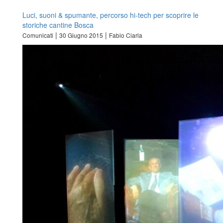
Luci, suoni & spumante, percorso hi-tech per scoprire le
storiche cantine Bosca
|
|
Comunicati
30 Giugno 2015
Fabio Ciarla