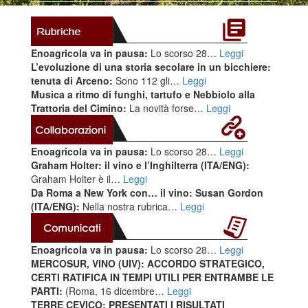
Enoagricola va in pausa:
Lo scorso 28…
Leggi
L’evoluzione di una storia secolare in un bicchiere:
tenuta di Arceno:
Sono 112 gli…
Leggi
Musica a ritmo di funghi, tartufo e Nebbiolo alla
Trattoria del Cimino:
La novità forse…
Leggi
Enoagricola va in pausa:
Lo scorso 28…
Leggi
Graham Holter: il vino e l’Inghilterra (ITA/ENG):
Graham Holter è il…
Leggi
Da Roma a New York con… il vino: Susan Gordon
(ITA/ENG):
Nella nostra rubrica…
Leggi
Enoagricola va in pausa:
Lo scorso 28…
Leggi
MERCOSUR, VINO (UIV): ACCORDO STRATEGICO,
CERTI RATIFICA IN TEMPI UTILI PER ENTRAMBE LE
PARTI:
(Roma, 16 dicembre…
Leggi
TERRE CEVICO: PRESENTATI I RISULTATI