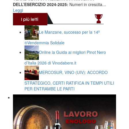
DELL’ESERCIZIO 2024-2025:
Numeri in crescita…
Leggi
Le Manzane, successo per la 14ª
®️Vendemmia Solidale
Online la Guida ai migliori Pinot Nero
d’Italia 2026 di Vinodabere.it
MERCOSUR, VINO (UIV): ACCORDO
STRATEGICO, CERTI RATIFICA IN TEMPI UTILI
PER ENTRAMBE LE PARTI