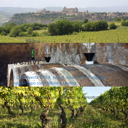
Archivi
Il CRA diventa CREA: ecco il nuovo ente. Presentato
oggi all’Expo con il Ministro Martina
|
|
Comunicati
25 Giugno 2015
Fabio Ciarla
Il CREA (Consiglio per la Ricerca in Agricoltura e
l’analisi dell’economia agraria), nato dall’incorporazione
dell’INEA da parte del CRA (in cui erano già
precedentemente confluiti INRAN ed ENSE), è
senz’altro, in Italia, con i suoi circa 2300 addetti, il…