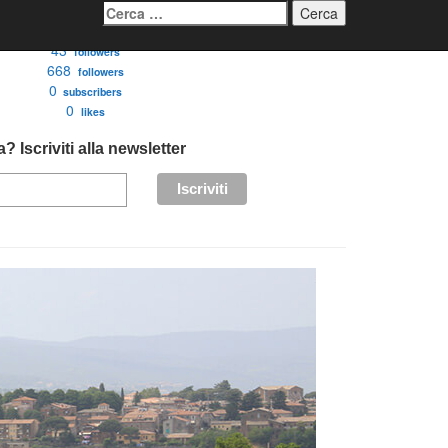
Ricerca
per:
3276
followers
43
followers
668
followers
0
subscribers
0
likes
? Iscriviti alla newsletter