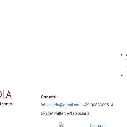
Contatti:
fabiociarla@gmail.com
+39 3288629514
Skype/Twitter: @fabiociarla
© 2016 - Website by
Dexma srl