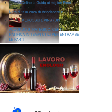
Online la Guida ai migliori Pinot
Nero d’Italia 2026 di Vinodabere.it
MERCOSUR, VINO (UIV):
ACCORDO STRATEGICO, CERTI
RATIFICA IN TEMPI UTILI PER ENTRAMBE
LE PARTI