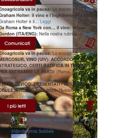
Enoagricola va in pausa:
Lo scorso 28…
Leggi
Graham Holter: il vino e l’Inghilterra (ITA/ENG):
Graham Holter è il…
Leggi
Da Roma a New York con… il vino: Susan
Gordon (ITA/ENG):
Nella nostra rubrica…
Leggi
Enoagricola va in pausa:
Lo scorso 28…
Leggi
MERCOSUR, VINO (UIV): ACCORDO
STRATEGICO, CERTI RATIFICA IN TEMPI UTILI
PER ENTRAMBE LE PARTI:
(Roma, 16
dicembre…
Leggi
TERRE CEVICO: PRESENTATI I RISULTATI
DELL’ESERCIZIO 2024-2025:
Numeri in
crescita…
Leggi
Le Manzane, successo per la 14ª
®️Vendemmia Solidale