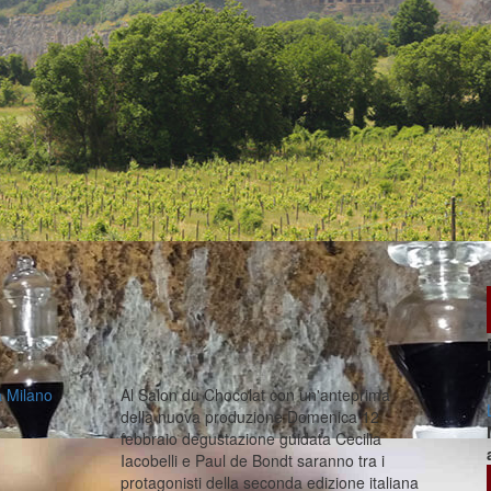
a Milano
Al Salon du Chocolat con un'anteprima
della nuova produzione Domenica 12
febbraio degustazione guidata Cecilia
Iacobelli e Paul de Bondt saranno tra i
protagonisti della seconda edizione italiana