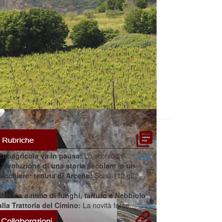
Enoagricola va in pausa:
Lo scorso 28…
Leggi
L’evoluzione di una storia secolare in un
bicchiere: tenuta di Arceno:
Sono 112 gli…
Leggi
Musica a ritmo di funghi, tartufo e Nebbiolo
alla Trattoria del Cimino:
La novità forse…
Leggi