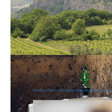
Archivi
Cecilia e Paul – cioccolato originale protagonista 
|
|
Comunicati
6 Febbraio 2017
Fabio Ciarla