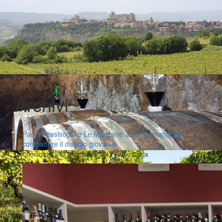
Archivi
Paolo Kessisoglu e Le Manzane, uno spumante per
combattere il disagio giovanile
|
|
Comunicati
13 Dicembre 2024
Fabio Ciarla