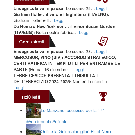
Enoagricola va in pausa:
Lo scorso 28…
Leggi
Graham Holter: il vino e l’Inghilterra (ITA/ENG):
Graham Holter è il…
Leggi
Da Roma a New York con… il vino: Susan Gordon
(ITA/ENG):
Nella nostra rubrica…
Leggi
Enoagricola va in pausa:
Lo scorso 28…
Leggi
MERCOSUR, VINO (UIV): ACCORDO STRATEGICO,
CERTI RATIFICA IN TEMPI UTILI PER ENTRAMBE LE
PARTI:
(Roma, 16 dicembre…
Leggi
TERRE CEVICO: PRESENTATI I RISULTATI
DELL’ESERCIZIO 2024-2025:
Numeri in crescita…
Leggi
Le Manzane, successo per la 14ª
®️Vendemmia Solidale
Online la Guida ai migliori Pinot Nero