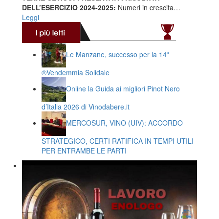
DELL’ESERCIZIO 2024-2025:
Numeri in crescita…
Leggi
Le Manzane, successo per la 14ª
®️Vendemmia Solidale
Online la Guida ai migliori Pinot Nero
d’Italia 2026 di Vinodabere.it
MERCOSUR, VINO (UIV): ACCORDO
STRATEGICO, CERTI RATIFICA IN TEMPI UTILI
PER ENTRAMBE LE PARTI