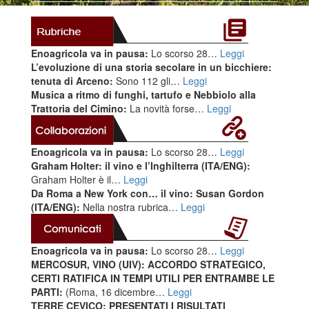
Enoagricola va in pausa:
Lo scorso 28…
Leggi
L’evoluzione di una storia secolare in un bicchiere:
tenuta di Arceno:
Sono 112 gli…
Leggi
Musica a ritmo di funghi, tartufo e Nebbiolo alla
Trattoria del Cimino:
La novità forse…
Leggi
Enoagricola va in pausa:
Lo scorso 28…
Leggi
Graham Holter: il vino e l’Inghilterra (ITA/ENG):
Graham Holter è il…
Leggi
Da Roma a New York con… il vino: Susan Gordon
(ITA/ENG):
Nella nostra rubrica…
Leggi
Enoagricola va in pausa:
Lo scorso 28…
Leggi
MERCOSUR, VINO (UIV): ACCORDO STRATEGICO,
CERTI RATIFICA IN TEMPI UTILI PER ENTRAMBE LE
PARTI:
(Roma, 16 dicembre…
Leggi
TERRE CEVICO: PRESENTATI I RISULTATI