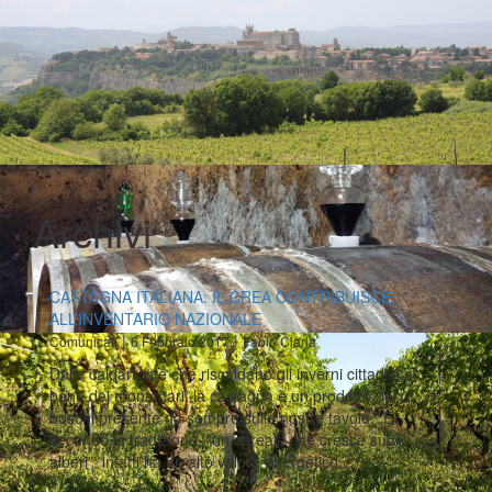
Archivi
CASTAGNA ITALIANA: IL CREA CONTRIBUISCE
ALL’INVENTARIO NAZIONALE
|
|
Comunicati
6 Febbraio 2017
Fabio Ciarla
Dalle caldarroste che riscaldano gli inverni cittadini al
pane dei montanari: la castagna è un prodotto dei
boschi presente da sempre sulle nostre tavole. E’,
secondo la tradizione, “un cereale che cresce sugli
alberi”, infatti ha un alto valore energetico…