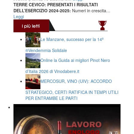
TERRE CEVICO: PRESENTATI I RISULTATI
DELL’ESERCIZIO 2024-2025:
Numeri in crescita…
Leggi
Le Manzane, successo per la 14ª
®️Vendemmia Solidale
Online la Guida ai migliori Pinot Nero
d’Italia 2026 di Vinodabere.it
MERCOSUR, VINO (UIV): ACCORDO
STRATEGICO, CERTI RATIFICA IN TEMPI UTILI
PER ENTRAMBE LE PARTI