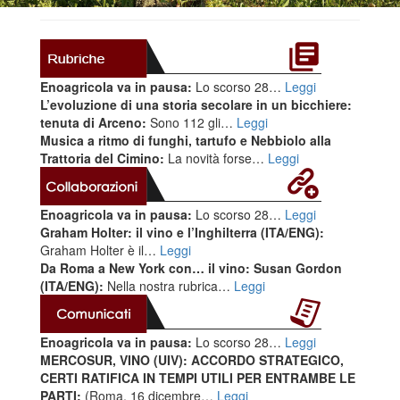
Enoagricola va in pausa:
Lo scorso 28…
Leggi
L’evoluzione di una storia secolare in un bicchiere:
tenuta di Arceno:
Sono 112 gli…
Leggi
Musica a ritmo di funghi, tartufo e Nebbiolo alla
Trattoria del Cimino:
La novità forse…
Leggi
Enoagricola va in pausa:
Lo scorso 28…
Leggi
Graham Holter: il vino e l’Inghilterra (ITA/ENG):
Graham Holter è il…
Leggi
Da Roma a New York con… il vino: Susan Gordon
(ITA/ENG):
Nella nostra rubrica…
Leggi
Enoagricola va in pausa:
Lo scorso 28…
Leggi
MERCOSUR, VINO (UIV): ACCORDO STRATEGICO,
CERTI RATIFICA IN TEMPI UTILI PER ENTRAMBE LE
PARTI:
(Roma, 16 dicembre…
Leggi