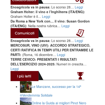
Enoagricola va in pausa:
Lo scorso 28…
Leggi
Graham Holter: il vino e l’Inghilterra (ITA/ENG):
Graham Holter è il…
Leggi
Da Roma a New York con… il vino: Susan Gordon
(ITA/ENG):
Nella nostra rubrica…
Leggi
Enoagricola va in pausa:
Lo scorso 28…
Leggi
MERCOSUR, VINO (UIV): ACCORDO STRATEGICO,
CERTI RATIFICA IN TEMPI UTILI PER ENTRAMBE LE
PARTI:
(Roma, 16 dicembre…
Leggi
TERRE CEVICO: PRESENTATI I RISULTATI
DELL’ESERCIZIO 2024-2025:
Numeri in crescita…
Leggi
Le Manzane, successo per la 14ª
®️Vendemmia Solidale
Online la Guida ai migliori Pinot Nero