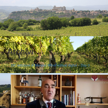
Archivi
29^ edizione di Merano WineFestival digital – Day 3
|
|
Comunicati
9 Novembre 2020
Fabio Ciarla