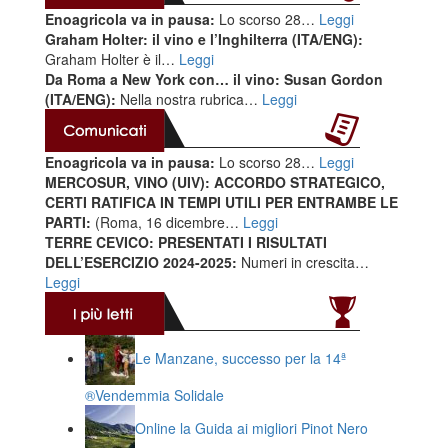
Enoagricola va in pausa:
Lo scorso 28…
Leggi
Graham Holter: il vino e l’Inghilterra (ITA/ENG):
Graham Holter è il…
Leggi
Da Roma a New York con… il vino: Susan Gordon
(ITA/ENG):
Nella nostra rubrica…
Leggi
Enoagricola va in pausa:
Lo scorso 28…
Leggi
MERCOSUR, VINO (UIV): ACCORDO STRATEGICO,
CERTI RATIFICA IN TEMPI UTILI PER ENTRAMBE LE
PARTI:
(Roma, 16 dicembre…
Leggi
TERRE CEVICO: PRESENTATI I RISULTATI
DELL’ESERCIZIO 2024-2025:
Numeri in crescita…
Leggi
Le Manzane, successo per la 14ª
®️Vendemmia Solidale
Online la Guida ai migliori Pinot Nero